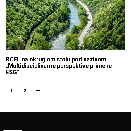
RCEL na okruglom stolu pod nazivom
„Multidisciplinarne perspektive primene
ESG“
>
1
2