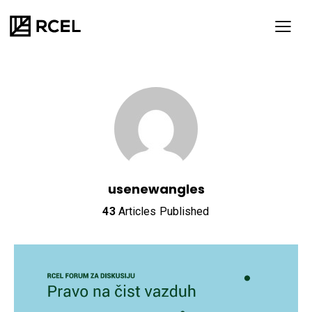
usenewangles
43
Articles Published
SR
ENG