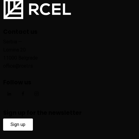
Contact us
Serbia —
Lomina 20
11000 Belgrade
office@rcel.rs
Follow us
Sign up for the newsletter
Sign up