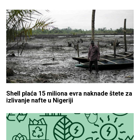
Shell plaća 15 miliona evra naknade štete za
izlivanje nafte u Nigeriji