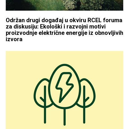
Održan drugi događaj u okviru RCEL foruma
za diskusiju: Ekološki i razvojni motivi
proizvodnje električne energije iz obnovljivih
izvora