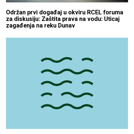
Održan prvi događaj u okviru RCEL foruma
za diskusiju: Zaštita prava na vodu: Uticaj
zagađenja na reku Dunav