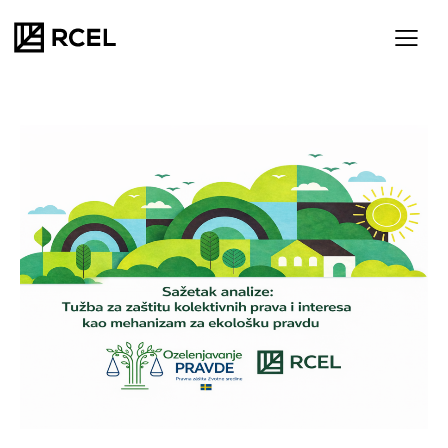
SR
ENG