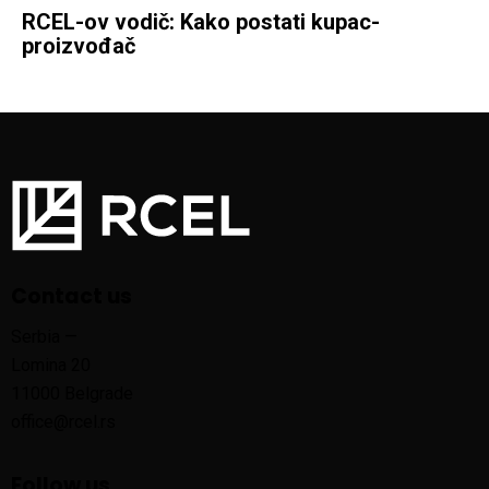
RCEL-ov vodič: Kako postati kupac-
proizvođač
Contact us
Serbia —
Lomina 20
11000 Belgrade
office@rcel.rs
Follow us