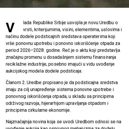
V
lada Republike Srbije usvojila je novu Uredbu o
vrsti, kriterijumima, visini, elementima, uslovima i
načinu dodele podsticajnih sredstava operaterima koji
vrše ponovnu upotrebu i ponovno iskorišćenje otpada za
period 2026–2028. godine. Reč je o aktu koji predstavlja
značajnu promenu u dosadašnjem sistemu finansiranja
reciklažne industrije, posebno imajući u vidu uvođenje
aukcijskog modela dodele podsticaja.
Članom 2. Uredbe propisano je da podsticajna sredstva
imaju za cilj unapređenje sistema ponovne upotrebe i
ponovnog iskorišćenja otpada, u skladu sa principima
održivog razvoja, hijerarhijom upravljanja otpadom i
principima cirkularne ekonomije.
Najznačajnija novina koja se uvodi Uredbom odnosi se na
uvođenje aukcija kao osnovnog mehanizma za dodelu