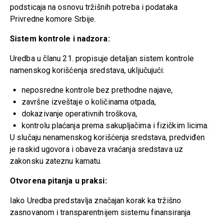
podsticaja na osnovu tržišnih potreba i podataka
Privredne komore Srbije.
Sistem kontrole i nadzora:
Uredba u članu 21. propisuje detaljan sistem kontrole
namenskog korišćenja sredstava, uključujući:
neposredne kontrole bez prethodne najave,
završne izveštaje o količinama otpada,
dokazivanje operativnih troškova,
kontrolu plaćanja prema sakupljačima i fizičkim licima.
U slučaju nenamenskog korišćenja sredstava, predviđen
je raskid ugovora i obaveza vraćanja sredstava uz
zakonsku zateznu kamatu.
Otvorena pitanja u praksi:
Iako Uredba predstavlja značajan korak ka tržišno
zasnovanom i transparentnijem sistemu finansiranja