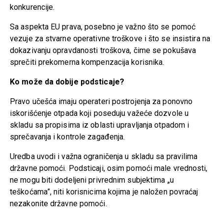
konkurencije.
Sa aspekta EU prava, posebno je važno što se pomoć
vezuje za stvarne operativne troškove i što se insistira na
dokazivanju opravdanosti troškova, čime se pokušava
sprečiti prekomerna kompenzacija korisnika.
Ko može da dobije podsticaje?
Pravo učešća imaju operateri postrojenja za ponovno
iskorišćenje otpada koji poseduju važeće dozvole u
skladu sa propisima iz oblasti upravljanja otpadom i
sprečavanja i kontrole zagađenja.
Uredba uvodi i važna ograničenja u skladu sa pravilima
državne pomoći. Podsticaji, osim pomoći male vrednosti,
ne mogu biti dodeljeni privrednim subjektima „u
teškoćama”, niti korisnicima kojima je naložen povraćaj
nezakonite državne pomoći.