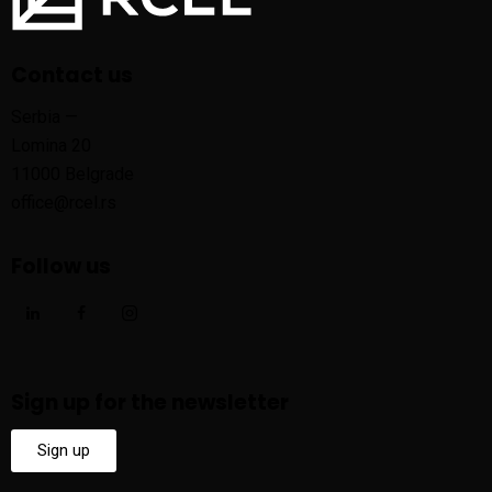
Contact us
Serbia —
Lomina 20
11000 Belgrade
office@rcel.rs
Follow us
Sign up for the newsletter
Sign up