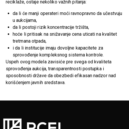
reciklaže, ostaje nekoliko važnih pitanja:
da li će manji operateri moći ravnopravno da učestvuju
u aukcijama,
da li postoji rizik koncentracije tržišta,
hoće li pritisak na snižavanje cena uticati na kvalitet
tretmana otpada,
i da li institucije imaju dovoljne kapacitete za
sprovođenje kompleksnog sistema kontrole.
Uspeh ovog modela zavisiće pre svega od kvaliteta
sprovođenja aukcija, transparentnosti postupka i
sposobnosti države da obezbedi efikasan nadzor nad
korišćenjem javnih sredstava.