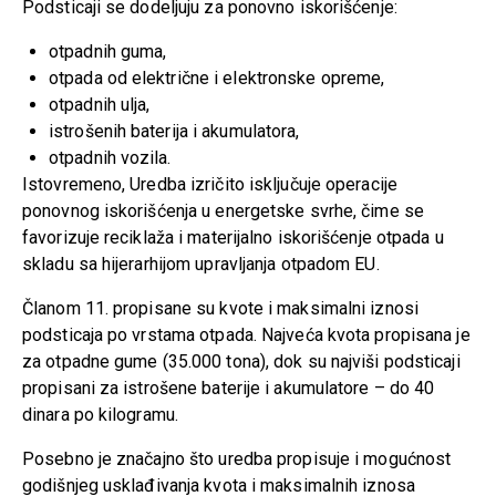
Podsticaji se dodeljuju za ponovno iskorišćenje:
otpadnih guma,
otpada od električne i elektronske opreme,
otpadnih ulja,
istrošenih baterija i akumulatora,
otpadnih vozila.
Istovremeno, Uredba izričito isključuje operacije
ponovnog iskorišćenja u energetske svrhe, čime se
favorizuje reciklaža i materijalno iskorišćenje otpada u
skladu sa hijerarhijom upravljanja otpadom EU.
Članom 11. propisane su kvote i maksimalni iznosi
podsticaja po vrstama otpada. Najveća kvota propisana je
za otpadne gume (35.000 tona), dok su najviši podsticaji
propisani za istrošene baterije i akumulatore – do 40
dinara po kilogramu.
Posebno je značajno što uredba propisuje i mogućnost
godišnjeg usklađivanja kvota i maksimalnih iznosa