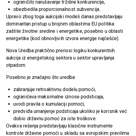
ograničilo narušavanje tržišne konkurencije,
obezbedila proporcionalnost subvencija.
Upravo zbog toga aukcijski modeli danas predstavljaju
dominantan pristup u brojnim oblastima EU politika
zaštite životne sredine i energetike, posebno u oblasti
energetike (kod obnovljivih izvora energije najčešće).
Nova Uredba praktično prenosi logiku konkurentnih
aukcija iz energetskog sektora u sektor upravljanja
otpadom.
Posebno je značajno što uredba:
zabranjuje retroaktivnu dodelu pomoći,
ograničava maksimalne iznose podsticaja,
uvodi pravila o kumulaciji pomoći,
predviđa umanjenje podsticaja ukoliko je korisnik već
dobio državnu pomoć za iste troškove.
Ovakva rešenja predstavljaju klasične instrumente
kontrole državne pomoći u skladu sa evropskim pravilima