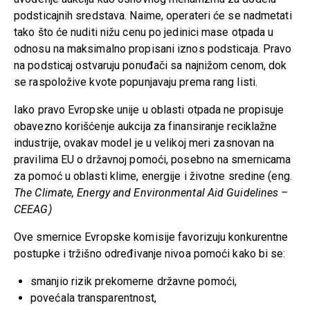
podsticajnih sredstava. Naime, operateri će se nadmetati
tako što će nuditi nižu cenu po jedinici mase otpada u
odnosu na maksimalno propisani iznos podsticaja. Pravo
na podsticaj ostvaruju ponuđači sa najnižom cenom, dok
se raspoložive kvote popunjavaju prema rang listi.
Iako pravo Evropske unije u oblasti otpada ne propisuje
obavezno korišćenje aukcija za finansiranje reciklažne
industrije, ovakav model je u velikoj meri zasnovan na
pravilima EU o državnoj pomoći, posebno na smernicama
za pomoć u oblasti klime, energije i životne sredine (eng.
The Climate, Energy and Environmental Aid Guidelines –
CEEAG)
Ove smernice Evropske komisije favorizuju konkurentne
postupke i tržišno određivanje nivoa pomoći kako bi se:
smanjio rizik prekomerne državne pomoći,
povećala transparentnost,