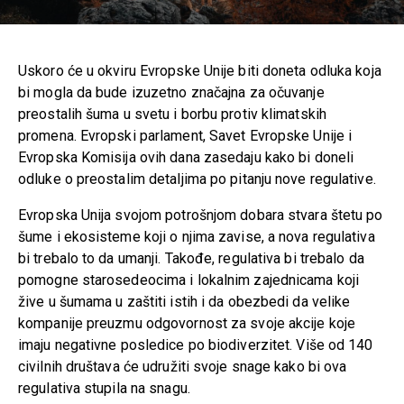
Uskoro će u okviru Evropske Unije biti doneta odluka koja
bi mogla da bude izuzetno značajna za očuvanje
preostalih šuma u svetu i borbu protiv klimatskih
promena. Evropski parlament, Savet Evropske Unije i
Evropska Komisija ovih dana zasedaju kako bi doneli
odluke o preostalim detaljima po pitanju nove regulative.
Evropska Unija svojom potrošnjom dobara stvara štetu po
šume i ekosisteme koji o njima zavise, a nova regulativa
bi trebalo to da umanji. Takođe, regulativa bi trebalo da
pomogne starosedeocima i lokalnim zajednicama koji
žive u šumama u zaštiti istih i da obezbedi da velike
kompanije preuzmu odgovornost za svoje akcije koje
imaju negativne posledice po biodiverzitet. Više od 140
civilnih društava će udružiti svoje snage kako bi ova
regulativa stupila na snagu.