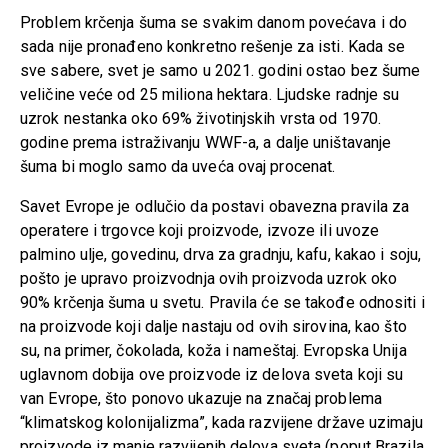
Problem krčenja šuma se svakim danom povećava i do
sada nije pronađeno konkretno rešenje za isti. Kada se
sve sabere, svet je samo u 2021. godini ostao bez šume
veličine veće od 25 miliona hektara. Ljudske radnje su
uzrok nestanka oko 69% životinjskih vrsta od 1970.
godine prema istraživanju WWF-a, a dalje uništavanje
šuma bi moglo samo da uveća ovaj procenat.
Savet Evrope je odlučio da postavi obavezna pravila za
operatere i trgovce koji proizvode, izvoze ili uvoze
palmino ulje, govedinu, drva za gradnju, kafu, kakao i soju,
pošto je upravo proizvodnja ovih proizvoda uzrok oko
90% krčenja šuma u svetu. Pravila će se takođe odnositi i
na proizvode koji dalje nastaju od ovih sirovina, kao što
su, na primer, čokolada, koža i nameštaj. Evropska Unija
uglavnom dobija ove proizvode iz delova sveta koji su
van Evrope, što ponovo ukazuje na značaj problema
“klimatskog kolonijalizma”, kada razvijene države uzimaju
proizvode iz manje razvijenih delova sveta (poput Brazila